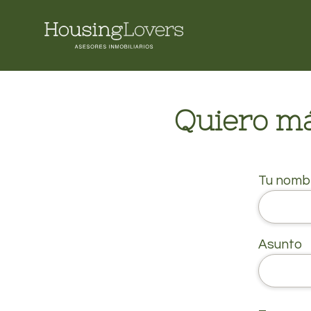
Quiero má
Tu nombr
Asunto