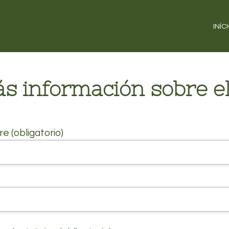
INÍC
s información sobre e
e (obligatorio)