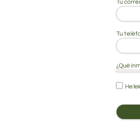
Tu correo
Tu teléfo
¿Qué inm
He le