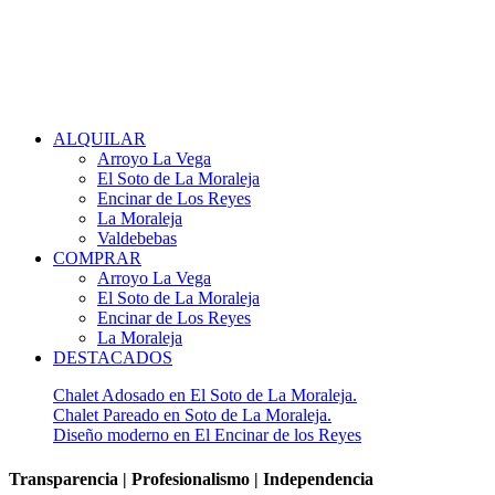
Alquiler Piso en Soto de La Moraleja
ALQUILAR
4.400 €/mes Piso en alquiler en El Soto de La Moraleja
Arroyo La Vega
Exclusiva urbanización privada. Esta magnífico piso en
El Soto de La Moraleja
alquiler en...
Encinar de Los Reyes
MÁS INFO →
La Moraleja
Valdebebas
COMPRAR
Arroyo La Vega
El Soto de La Moraleja
Encinar de Los Reyes
La Moraleja
DESTACADOS
Chalet Adosado en El Soto de La Moraleja.
Chalet Pareado en Soto de La Moraleja.
Diseño moderno en El Encinar de los Reyes
Transparencia | Profesionalismo | Independencia